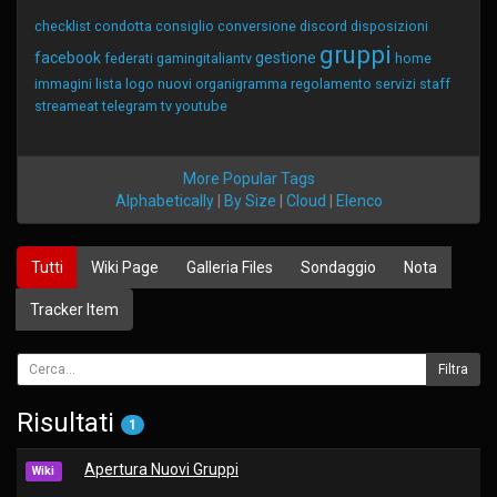
checklist
condotta
consiglio
conversione
discord
disposizioni
gruppi
facebook
gestione
federati
gamingitaliantv
home
immagini
lista
logo
nuovi
organigramma
regolamento
servizi
staff
streameat
telegram
tv
youtube
More Popular Tags
Alphabetically
|
By Size
|
Cloud
|
Elenco
Tutti
Wiki Page
Galleria Files
Sondaggio
Nota
Tracker Item
Risultati
1
Apertura Nuovi Gruppi
Wiki