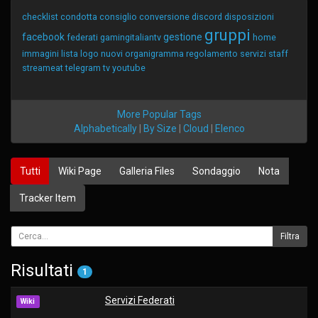
checklist
condotta
consiglio
conversione
discord
disposizioni
gruppi
facebook
gestione
federati
gamingitaliantv
home
immagini
lista
logo
nuovi
organigramma
regolamento
servizi
staff
streameat
telegram
tv
youtube
More Popular Tags
Alphabetically
|
By Size
|
Cloud
|
Elenco
Tutti
Wiki Page
Galleria Files
Sondaggio
Nota
Tracker Item
Risultati
1
Servizi Federati
Wiki